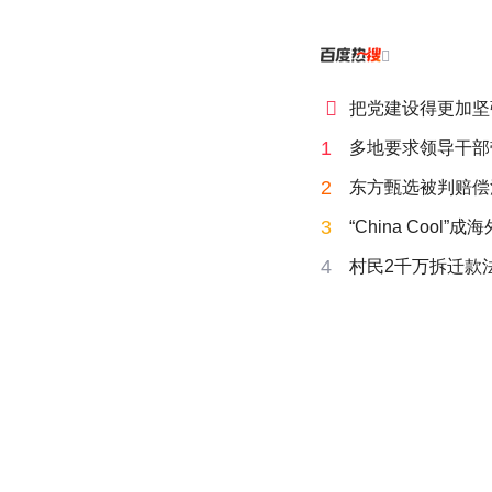


把党建设得更加坚
1
多地要求领导干部
2
东方甄选被判赔偿
3
“China Cool”
4
村民2千万拆迁款法