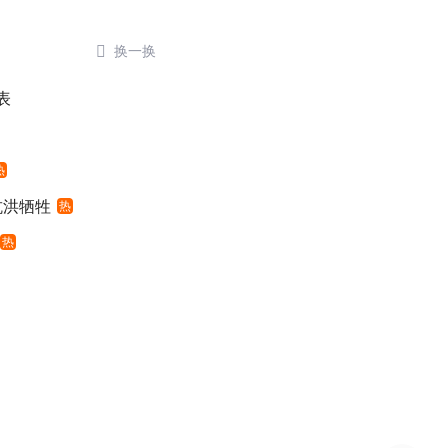

换一换
表
热
抗洪牺牲
热
热