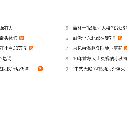
5
强有力
吉林一“温度计大楼”读数爆
6
带头休假
感觉全东北都在等7号
热
热
7
江小白30万元
台风白海豚登陆地点更新
热
8
成海外热词
10年前救人上央视的小伙
9
院执行后仍拿不到
“中式天庭”AI视频海外爆火
热