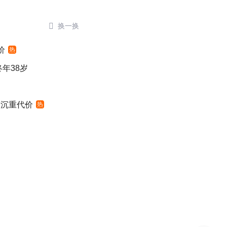

换一换
价
热
年38岁
出沉重代价
热