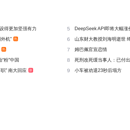
5
设得更加坚强有力
DeepSeek API即将大幅涨
6
外机”
山东财大教授刘海明逝世 终
热
7
姆巴佩官宣恋情
热
8
“粉”中国
死刑改死缓当事人：已付
9
职” 南大回应
小车被劝退23秒后塌方
新