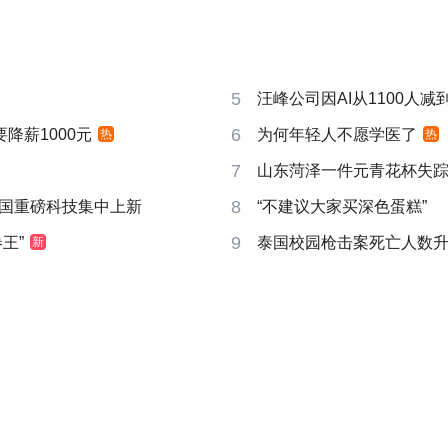
5
汪峰公司因AI从1100人减到
6
要降薪1000元
为何年轻人不愿学医了
热
热
7
山东菏泽一件元青花杯失
8
国重磅科技集中上新
“不建议大家买深色蛋糕”
9
王”
泰国校园枪击案死亡人数升
新