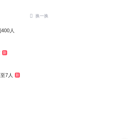

换一换
400人
踪
新
至7人
新