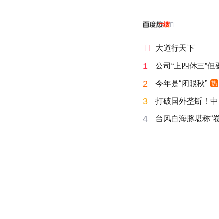


大道行天下
1
公司“上四休三”但
2
今年是“闭眼秋”
热
3
打破国外垄断！中
4
台风白海豚堪称“卷