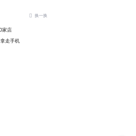

换一换
0家店
人拿走手机