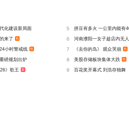
5
代化建设新局面
拼豆有多火 一公里内能有4
6
的来了
河南濮阳一女子趁店内无
热
7
24小时警戒线
《去你的岛》 观众哭崩
热
热
8
重磅规划出炉
美股存储板块集体大跌
热
9
26》歌王
百花奖开幕式 刘浩存独舞
新